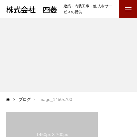
株式会社 四菱
建築・内装工事・他 人材サー
ビスの提供
TOP
COMPANY
会社を知る
BUSINESS
仕事を知る
内装工事・他
雑工・養生・クリーニング
ブログ
image_1450x700
RECRUIT
採用を知る
募集要項