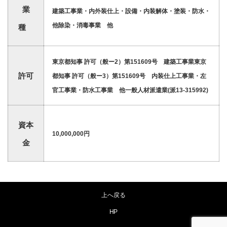
業
建築工事業・内外装仕上・設備・内装解体・塗装・防水・
他
除染・消毒事業 他
種
東京都知事 許可（般ー2）第151609号 建築工事業
東京
許可
都知事 許可（般ー3）第151609号
内装仕上工事業・左
官工事業・防水工事業 他
一般人材派遣業(派13-315992)
資本
10,000,000円
金
上へ戻る
HP