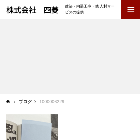
株式会社 四菱
建築・内装工事・他 人材サー
ビスの提供
TOP
COMPANY
会社を知る
BUSINESS
仕事を知る
内装工事・他
雑工・養生・クリーニング
ブログ
1000006229
RECRUIT
採用を知る
募集要項