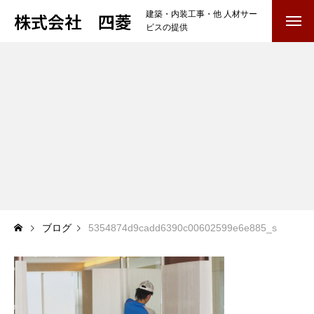
株式会社 四菱
建築・内装工事・他 人材サー
ビスの提供
TOP
COMPANY
会社を知る
BUSINESS
仕事を知る
内装工事・他
雑工・養生・クリーニング
ブログ
5354874d9cadd6390c00602599e6e885_s
RECRUIT
採用を知る
募集要項