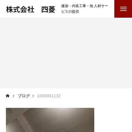
株式会社 四菱
建築・内装工事・他 人材サー
ビスの提供
TOP
COMPANY
会社を知る
BUSINESS
仕事を知る
内装工事・他
雑工・養生・クリーニング
ブログ
1000001132
RECRUIT
採用を知る
募集要項