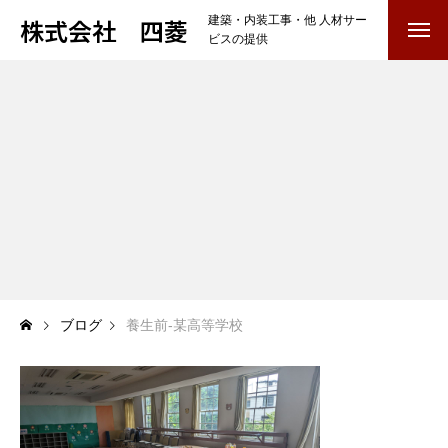
株式会社 四菱
建築・内装工事・他 人材サー
ビスの提供
TOP
COMPANY
会社を知る
BUSINESS
仕事を知る
内装工事・他
雑工・養生・クリーニング
ブログ
養生前-某高等学校
RECRUIT
採用を知る
募集要項