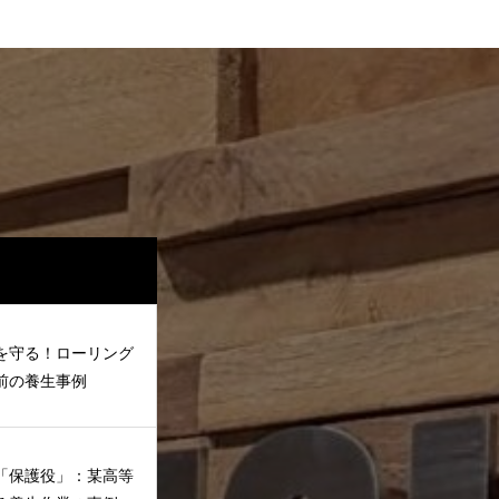
を守る！ローリング
前の養生事例
「保護役」：某高等